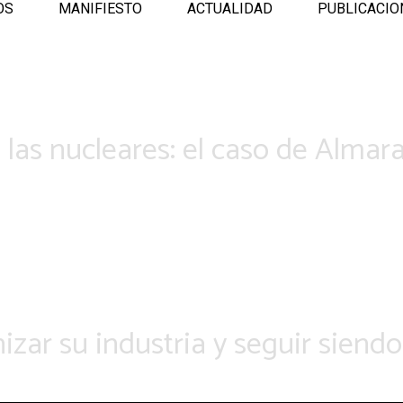
OS
MANIFIESTO
ACTUALIDAD
PUBLICACIO
a las nucleares: el caso de Almar
zar su industria y seguir siendo