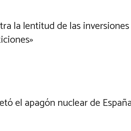
ntra la lentitud de las inversione
ticiones»
retó el apagón nuclear de Españ