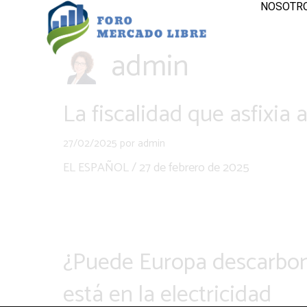
NOSOTR
admin
La fiscalidad que asfixia 
27/02/2025
por
admin
EL ESPAÑOL / 27 de febrero de 2025
¿Puede Europa descarboni
está en la electricidad